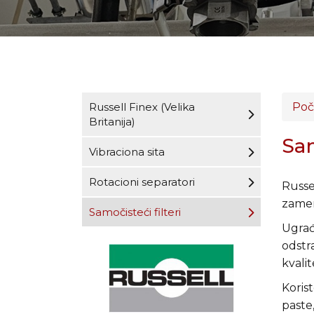
Russell Finex (Velika
Poč
Britanija)
Sam
Vibraciona sita
Rotacioni separatori
Russel
zamena
Samočisteći filteri
Ugrađu
odstr
kvali
Korist
paste