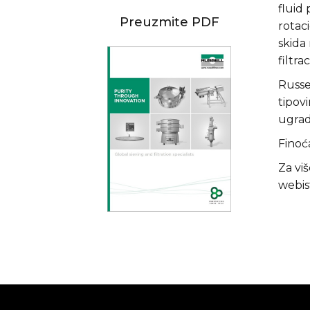
fluid 
Preuzmite PDF
rotaci
skida
filtr
Russel
tipov
ugradi
Finoć
Za vi
webi