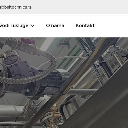
lobaltechnics.rs
vodi i usluge
O nama
Kontakt