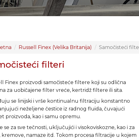
etna
Russell Finex (Velika Britanija)
Samočisteći filte
očisteći filteri
l Finex proizvodi samočisteće filtere koji su odlična
 za uobičajene filter vreće, kertridž filtere ili sita.
ju se linijski i vrše kontinualnu filtraciju konstantno
anjujući neželjene čestice iz radnog fluida, čuvajući
tet proizvoda, kao i samu opremu.
e se za sve tečnosti, uključujići i visokoviskozne, kao i za
, kremove, namaze itd. Tokom procesa filtracije u kojem