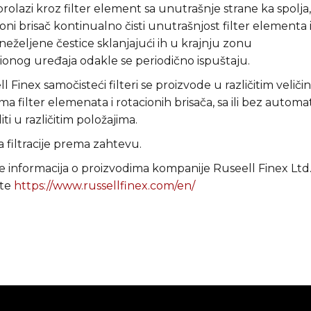
prolazi kroz filter element sa unutrašnje strane ka spolja,
oni brisač kontinualno čisti unutrašnjost filter elementa 
 neželjene čestice sklanjajući ih u krajnju zonu
acionog uređaja odakle se periodično ispuštaju.
l Finex samočisteći filteri se proizvode u različitim veliči
ima filter elemenata i rotacionih brisača, sa ili bez autom
ti u različitim položajima.
a filtracije prema zahtevu.
še informacija o proizvodima kompanije Ruseell Finex Ltd.,
ste
https://www.russellfinex.com/en/