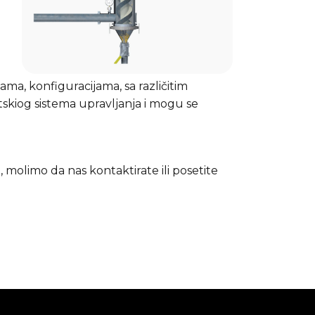
i
nama, konfiguracijama, sa različitim
atskiog sistema upravljanja i mogu se
 molimo da nas kontaktirate ili posetite