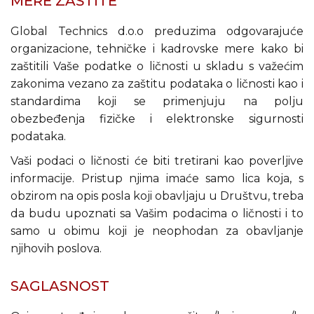
MERE ZAŠTITE
Global Technics d.o.o preduzima odgovarajuće
organizacione, tehničke i kadrovske mere kako bi
zaštitili Vaše podatke o ličnosti u skladu s važećim
zakonima vezano za zaštitu podataka o ličnosti kao i
standardima koji se primenjuju na polju
obezbeđenja fizičke i elektronske sigurnosti
podataka.
Vaši podaci o ličnosti će biti tretirani kao poverljive
informacije. Pristup njima imaće samo lica koja, s
obzirom na opis posla koji obavljaju u Društvu, treba
da budu upoznati sa Vašim podacima o ličnosti i to
samo u obimu koji je neophodan za obavljanje
njihovih poslova.
SAGLASNOST