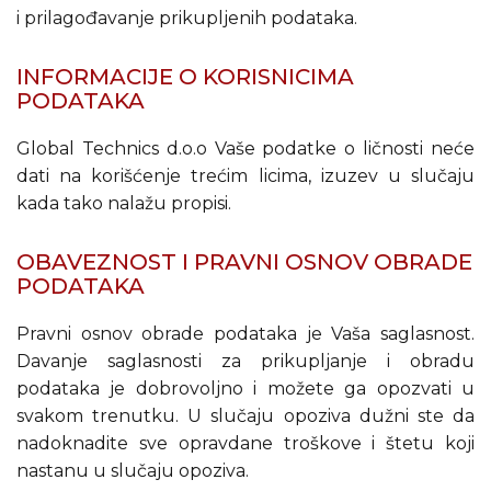
i prilagođavanje prikupljenih podataka.
INFORMACIJE O KORISNICIMA
PODATAKA
Global Technics d.o.o Vaše podatke o ličnosti neće
dati na korišćenje trećim licima, izuzev u slučaju
kada tako nalažu propisi.
OBAVEZNOST I PRAVNI OSNOV OBRADE
PODATAKA
Pravni osnov obrade podataka je Vaša saglasnost.
Davanje saglasnosti za prikupljanje i obradu
podataka je dobrovoljno i možete ga opozvati u
svakom trenutku. U slučaju opoziva dužni ste da
nadoknadite sve opravdane troškove i štetu koji
nastanu u slučaju opoziva.