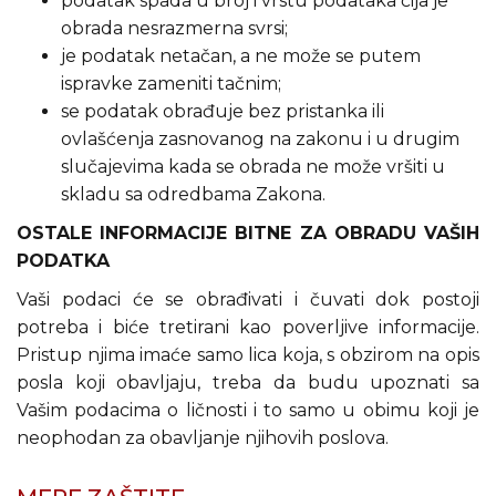
podatak spada u broj i vrstu podataka čija je
obrada nesrazmerna svrsi;
je podatak netačan, a ne može se putem
ispravke zameniti tačnim;
se podatak obrađuje bez pristanka ili
ovlašćenja zasnovanog na zakonu i u drugim
slučajevima kada se obrada ne može vršiti u
skladu sa odredbama Zakona.
OSTALE INFORMACIJE BITNE ZA OBRADU VAŠIH
PODATKA
Vaši podaci će se obrađivati i čuvati dok postoji
potreba i biće tretirani kao poverljive informacije.
Pristup njima imaće samo lica koja, s obzirom na opis
posla koji obavljaju, treba da budu upoznati sa
Vašim podacima o ličnosti i to samo u obimu koji je
neophodan za obavljanje njihovih poslova.