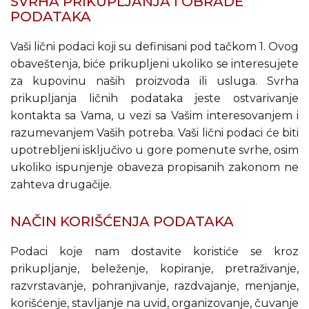
SVRHA PRIKUPLJANJA I OBRADE
PODATAKA
Vaši lični podaci koji su definisani pod tačkom 1. Ovog
obaveštenja, biće prikupljeni ukoliko se interesujete
za kupovinu naših proizvoda ili usluga. Svrha
prikupljanja ličnih podataka jeste ostvarivanje
kontakta sa Vama, u vezi sa Vašim interesovanjem i
razumevanjem Vaših potreba. Vaši lični podaci će biti
upotrebljeni isključivo u gore pomenute svrhe, osim
ukoliko ispunjenje obaveza propisanih zakonom ne
zahteva drugačije.
NAČIN KORIŠĆENJA PODATAKA
Podaci koje nam dostavite koristiće se kroz
prikupljanje, beleženje, kopiranje, pretraživanje,
razvrstavanje, pohranjivanje, razdvajanje, menjanje,
korišćenje, stavljanje na uvid, organizovanje, čuvanje