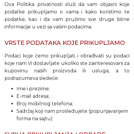
Ova Politika privatnosti služi da vam objasni koje
podatke prikupljamo o vama i kako koristimo te
podatke, kao i da vam pružimo sve druge bitne
informacije u vezi sa vašim podacima.
VRSTE PODATAKA KOJE PRIKUPLJAMO
Podaci koje ćemo prikupljati i obrađivati su podaci
koje nam Vi dostavljate ukoliko ste zainteresovani za
kupovinu naših proizvoda ili usluga, a to
podrazumeva sledeće:
Ime i prezime;
E-mail adresa;
Broj mobilnog telefona;
Sadržaj koji nam prosleđujete (popunjavanjem
forma na sajtu)