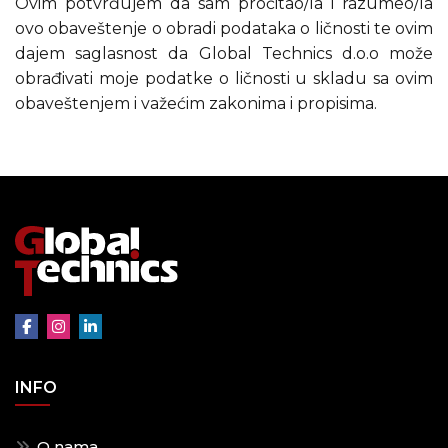
Ovim potvrđujem da sam pročitao/la i razumeo/la
ovo obaveštenje o obradi podataka o ličnosti te ovim
dajem saglasnost da Global Technics d.o.o može
obrađivati moje podatke o ličnosti u skladu sa ovim
obaveštenjem i važećim zakonima i propisima.
INFO
O nama